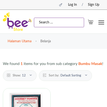
Log In
/
Sign Up
Halaman Utama
Belanja
We found
1
items for you from sub category
Bumbu Masak
!
Show:
12
Sort by:
Default Sorting